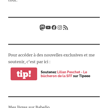
tout.
Mastodon
YouTube
Facebook
Instagram
Flux RSS
Pour accéder à des nouvelles exclusives et me
soutenir, c'est par ici :
tip!
Soutenez
Lilian Peschet - Le
bûcheron de la SFF
sur Tipeee
Mes livres sur Babelio