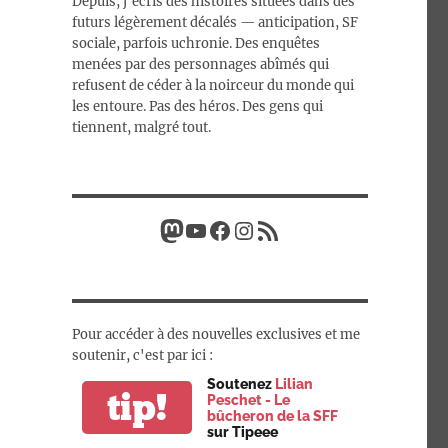
Depuis, j’écris des histoires situées dans des
futurs légèrement décalés — anticipation, SF
sociale, parfois uchronie. Des enquêtes
menées par des personnages abîmés qui
refusent de céder à la noirceur du monde qui
les entoure. Pas des héros. Des gens qui
tiennent, malgré tout.
Mastodon
YouTube
Facebook
Instagram
Flux RSS
Pour accéder à des nouvelles exclusives et me
soutenir, c'est par ici :
Soutenez
Lilian
tip!
Peschet - Le
bûcheron de la SFF
sur Tipeee