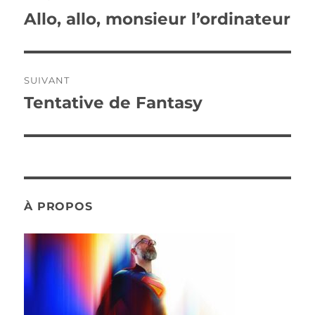
de
Allo, allo, monsieur l’ordinateur
Publication
précédente :
l’article
SUIVANT
Tentative de Fantasy
Publication
suivante :
À PROPOS