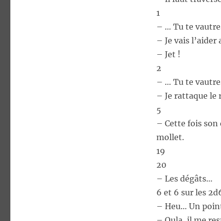
1
– … Tu te vautre
– Je vais l’aider 
– Jet !
2
– … Tu te vautre
– Je rattaque le r
5
– Cette fois son 
mollet.
19
20
– Les dégâts…
6 et 6 sur les 2d
– Heu… Un point
– Oula, il me re