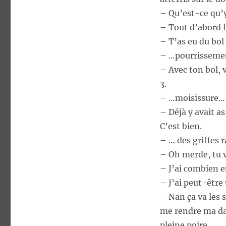
– Qu’est-ce qu’y
– Tout d’abord 
– T’as eu du bol 
– …pourrissem
– Avec ton bol, 
3.
– …moisissure…
– Déjà y avait a
C’est bien.
– … des griffes r
– Oh merde, tu v
– J’ai combien e
– J’ai peut-être 
– Nan ça va les s
me rendre ma dag
pleine poire.