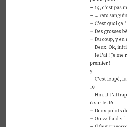
– 14, c’est pas m
– … rats sangui
– C’est quoi ça 
– Des grosses bê
– Du coup, y en 
– Deux. Ok, initi
– Je l’ai ! Je me
premier !
5
– C’est loupé, lu
19
– Hm. Il t’attrap
6 sur le d6.
– Deux points d
– On va l’aider ! 
– Il faut traverse