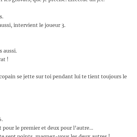
s.
aussi, intervient le joueur 3.
s aussi.
at !
copain se jette sur toi pendant lui te tient toujours le
6.
 pour le premier et deux pour l’autre…
ste sept points, magnez-vous les deux autres !