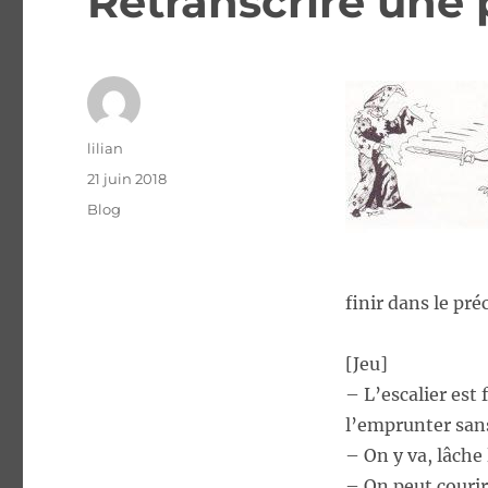
Retranscrire une 
Auteur
lilian
Publié
21 juin 2018
le
Catégories
Blog
finir dans le préc
[Jeu]
– L’escalier est 
l’emprunter sans
– On y va, lâche 
– On peut courir