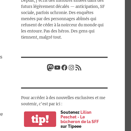
Depuis, j’écris des histoires situées dans des
futurs légèrement décalés — anticipation, SF
sociale, parfois uchronie. Des enquêtes
menées par des personnages abîmés qui
refusent de céder à la noirceur du monde qui
les entoure. Pas des héros. Des gens qui
tiennent, malgré tout.
s
Mastodon
YouTube
Facebook
Instagram
Flux RSS
Pour accéder à des nouvelles exclusives et me
soutenir, c'est par ici :
Soutenez
Lilian
re
tip!
Peschet - Le
bûcheron de la SFF
sur Tipeee