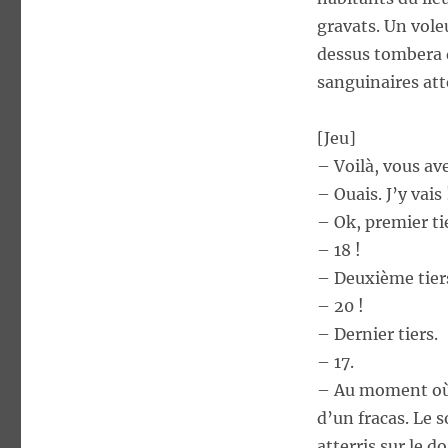
gravats. Un vol
dessus tombera d
sanguinaires att
[Jeu]
– Voilà, vous av
– Ouais. J’y vais 
– Ok, premier tie
– 18 !
– Deuxième tie
– 20 !
– Dernier tiers.
– 17.
– Au moment où t
d’un fracas. Le 
atterris sur le d