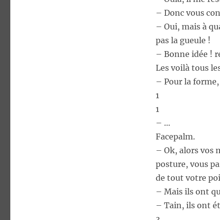
– Donc vous cont
– Oui, mais à qu
pas la gueule !
– Bonne idée ! re
Les voilà tous l
– Pour la forme, 
1
1
– …
Facepalm.
– Ok, alors vos 
posture, vous par
de tout votre po
– Mais ils ont qu
– Tain, ils ont é
3.