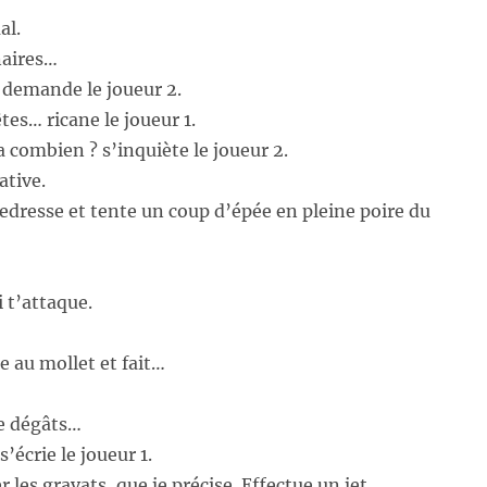
al.
naires…
? demande le joueur 2.
tes… ricane le joueur 1.
a combien ? s’inquiète le joueur 2.
ative.
 redresse et tente un coup d’épée en pleine poire du
i t’attaque.
e au mollet et fait…
e dégâts…
s’écrie le joueur 1.
r les gravats, que je précise. Effectue un jet.