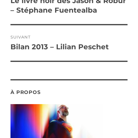
Le livre noir des Jason & Robur
Publication
précédente :
– Stéphane Fuentealba
l’article
SUIVANT
Bilan 2013 – Lilian Peschet
Publication
suivante :
À PROPOS