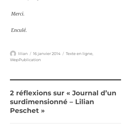
Merci.
Enculé.
Auteur
Publié
Catégories
lilian
16 janvier 2014
Texte en ligne
,
le
WepPublication
2 réflexions sur « Journal d’un
surdimensionné – Lilian
Peschet »