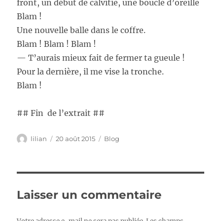
front, un début de calvitie, une boucle d’oreille
Blam !
Une nouvelle balle dans le coffre.
Blam ! Blam ! Blam !
— T’aurais mieux fait de fermer ta gueule !
Pour la dernière, il me vise la tronche.
Blam !
## Fin de l’extrait ##
Auteur
Publié
Catégories
lilian
20 août 2015
Blog
le
Laisser un commentaire