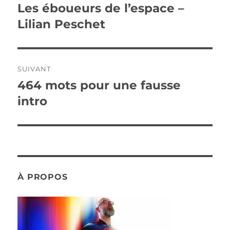
de
Les éboueurs de l’espace –
Publication
précédente :
Lilian Peschet
l’article
SUIVANT
464 mots pour une fausse
Publication
suivante :
intro
À PROPOS