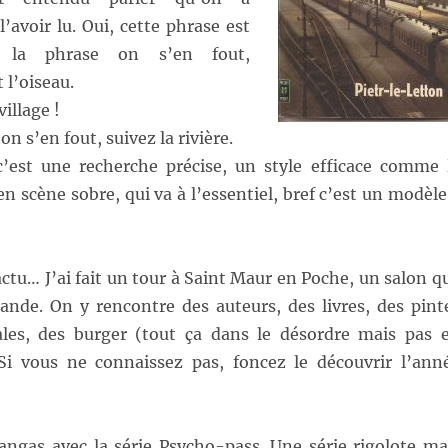
l’avoir lu. Oui, cette phrase est
s la phrase on s’en fout,
 l’oiseau.
village !
on s’en fout, suivez la rivière.
’est une recherche précise, un style efficace comme 
n scène sobre, qui va à l’essentiel, bref c’est un modèle
actu… J’ai fait un tour à Saint Maur en Poche, un salon q
nde. On y rencontre des auteurs, des livres, des pint
les, des burger (tout ça dans le désordre mais pas 
i vous ne connaissez pas, foncez le découvrir l’ann
mangas avec la série Psycho-pass. Une série rigolote ma