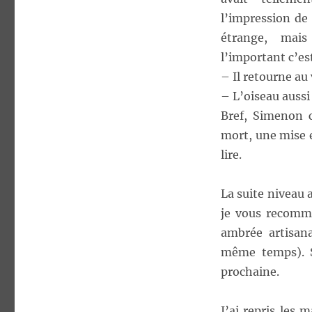
l’impression de 
étrange, mai
l’important c’est
– Il retourne au 
– L’oiseau aussi 
Bref, Simenon c
mort, une mise e
lire.
La suite niveau 
je vous recomma
ambrée artisana
même temps). S
prochaine.
J’ai repris les 