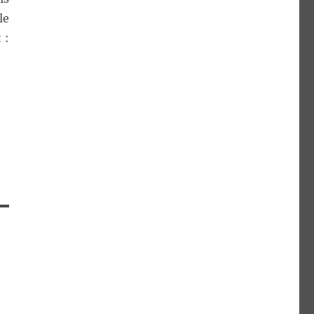
le
 :