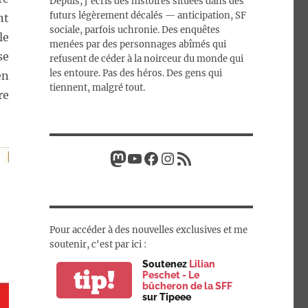
Depuis, j’écris des histoires situées dans des
futurs légèrement décalés — anticipation, SF
nt
sociale, parfois uchronie. Des enquêtes
le
menées par des personnages abîmés qui
se
refusent de céder à la noirceur du monde qui
les entoure. Pas des héros. Des gens qui
en
tiennent, malgré tout.
re
Mastodon
YouTube
Facebook
Instagram
Flux RSS
Pour accéder à des nouvelles exclusives et me
soutenir, c'est par ici :
Soutenez
Lilian
tip!
Peschet - Le
bûcheron de la SFF
sur Tipeee