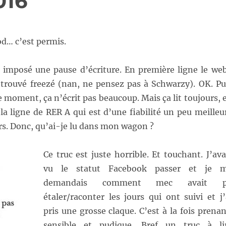
016
od… c’est permis.
a imposé une pause d’écriture. En première ligne le we
retrouvé freezé (nan, ne pensez pas à Schwarzy). OK. Pu
e moment, ça n’écrit pas beaucoup. Mais ça lit toujours, 
 la ligne de RER A qui est d’une fiabilité un peu meilleu
rs. Donc, qu’ai-je lu dans mon wagon ?
Ce truc est juste horrible. Et touchant. J’ava
vu le statut Facebook passer et je 
demandais comment mec avait 
étaler/raconter les jours qui ont suivi et j’
pris une grosse claque. C’est à la fois prenan
sensible et pudique. Bref un truc à li