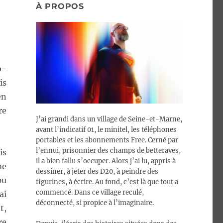
À PROPOS
b-
is
en
re
J’ai grandi dans un village de Seine-et-Marne,
avant l’indicatif 01, le minitel, les téléphones
portables et les abonnements Free. Cerné par
l’ennui, prisonnier des champs de betteraves,
is
il a bien fallu s’occuper. Alors j’ai lu, appris à
me
dessiner, à jeter des D20, à peindre des
pu
figurines, à écrire. Au fond, c’est là que tout a
commencé. Dans ce village reculé,
ai
déconnecté, si propice à l’imaginaire.
t,
re