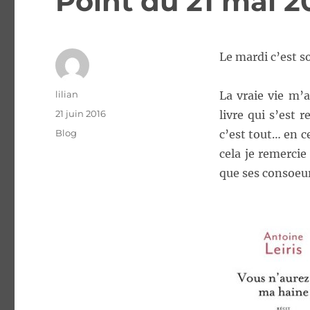
Point du 21 mai 2
Le mardi c’est s
Auteur
lilian
La vraie vie m’
Publié
21 juin 2016
livre qui s’est 
le
Catégories
Blog
c’est tout… en c
cela je remercie
que ses consoeu