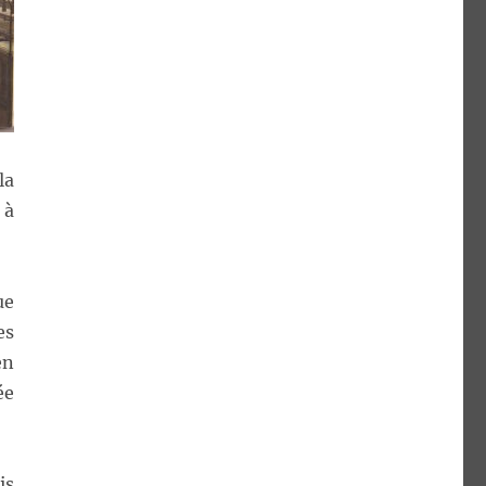
la
 à
ue
es
en
ée
is