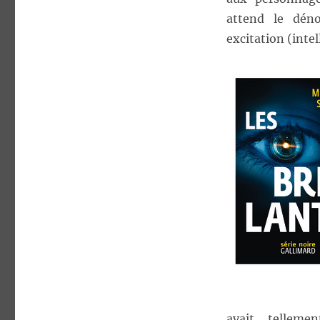
attend le dén
excitation (intel
avait telleme