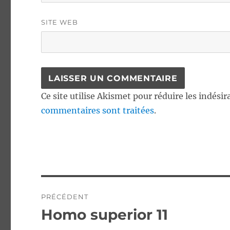
SITE WEB
Ce site utilise Akismet pour réduire les indésir
commentaires sont traitées
.
Navigation
PRÉCÉDENT
de
Homo superior 11
Publication
précédente :