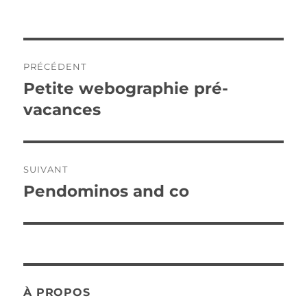
Navigation
PRÉCÉDENT
de
Petite webographie pré-
Publication
précédente :
vacances
l’article
SUIVANT
Pendominos and co
Publication
suivante :
À PROPOS