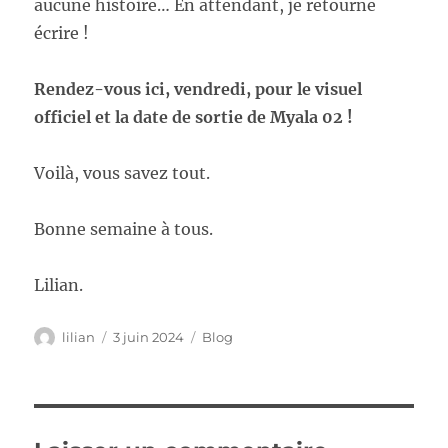
aucune histoire… En attendant, je retourne
écrire !
Rendez-vous ici, vendredi, pour le visuel
officiel et la date de sortie de Myala 02 !
Voilà, vous savez tout.
Bonne semaine à tous.
Lilian.
Auteur
Publié
Catégories
lilian
3 juin 2024
Blog
le