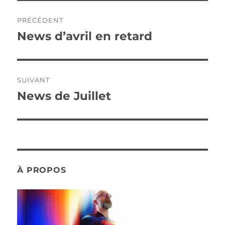
Navigation
PRÉCÉDENT
de
News d’avril en retard
Publication
précédente :
l’article
SUIVANT
News de Juillet
Publication
suivante :
À PROPOS